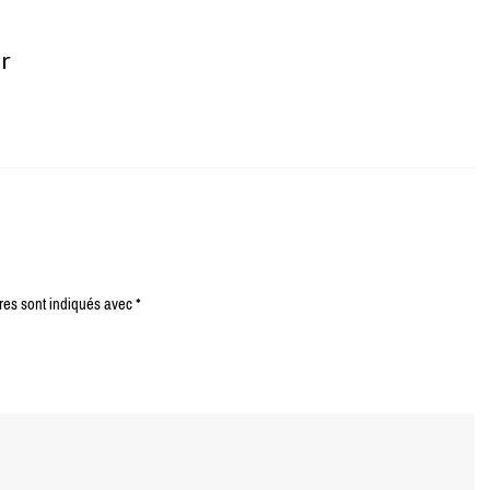
er
res sont indiqués avec
*