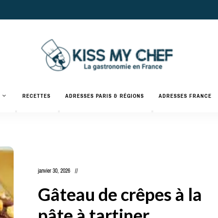
Actualités
gastronomiques
Kiss
RECETTES
ADRESSES PARIS & RÉGIONS
ADRESSES FRANCE
et
recettes
My
Chef
janvier 30, 2026
Gâteau de crêpes à la
pâte à tartiner