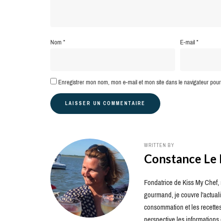
Nom
*
E-mail
*
Enregistrer mon nom, mon e-mail et mon site dans le navigateur po
WRITTEN BY
Constance Le
Fondatrice de Kiss My Chef, m
gourmand, je couvre l'actuali
consommation et les recettes 
perspective les information