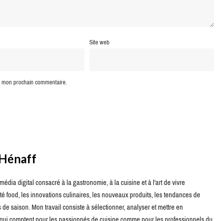
Site web
ur mon prochain commentaire.
 Hénaff
édia digital consacré à la gastronomie, à la cuisine et à l'art de vivre
té food, les innovations culinaires, les nouveaux produits, les tendances de
de saison. Mon travail consiste à sélectionner, analyser et mettre en
s qui comptent pour les passionnés de cuisine comme pour les professionnels du