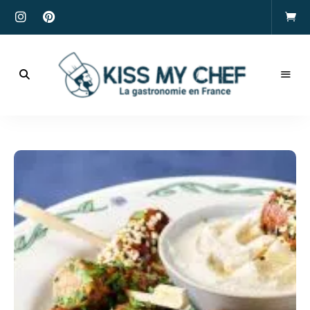
Actualités
gastronomiques
Kiss
et
recettes
My
Chef