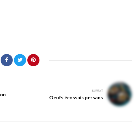
SUIVANT
ton
Oeufs écossais persans