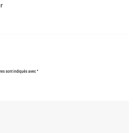
er
res sont indiqués avec
*