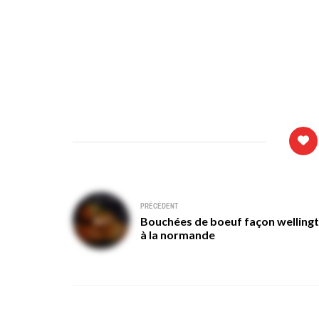
Navigation
PRÉCÉDENT
Bouchées de boeuf façon welling
de
à la normande
l’article