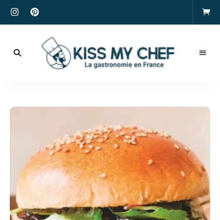
Actualités
gastronomiques
Kiss
et
recettes
My
Chef