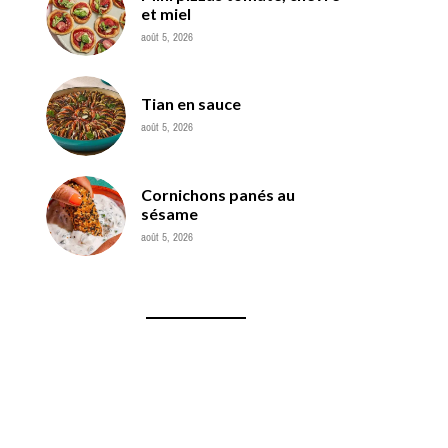
et miel
août 5, 2026
Tian en sauce
août 5, 2026
Cornichons panés au
sésame
août 5, 2026