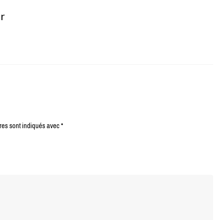
er
res sont indiqués avec
*