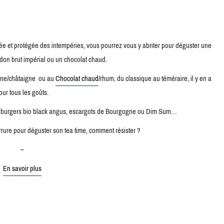
ffée et protégée des intempéries, vous pourrez vous y abriter pour déguster une
on brut impérial ou un chocolat chaud.
ine/châtaigne ou au
Chocolat chaud
/rhum, du classique au téméraire, il y en a
our tous les goûts.
eseburgers bio black angus, escargots de Bourgogne ou Dim Sum…
rrure pour déguster son tea time, comment résister ?
–
En savoir plus