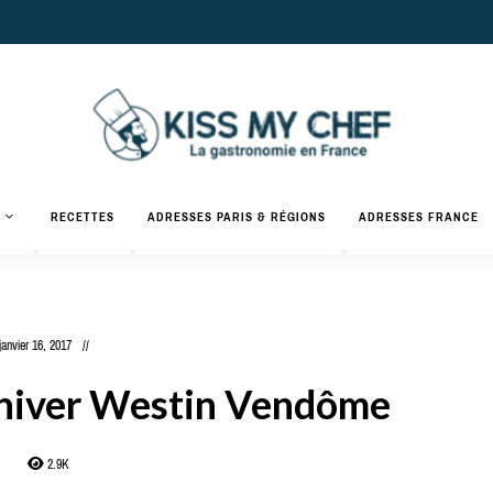
Actualités
gastronomiques
Kiss
RECETTES
ADRESSES PARIS & RÉGIONS
ADRESSES FRANCE
et
recettes
My
Chef
janvier 16, 2017
d’hiver Westin Vendôme
2.9K