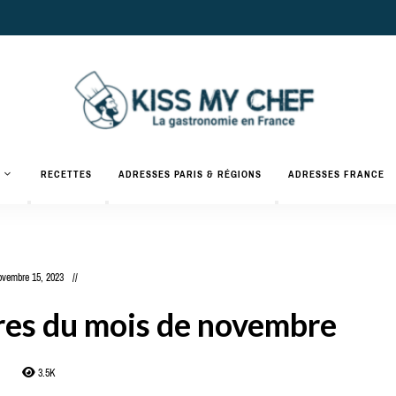
Actualités
gastronomiques
Kiss
RECETTES
ADRESSES PARIS & RÉGIONS
ADRESSES FRANCE
et
recettes
My
Chef
ovembre 15, 2023
ures du mois de novembre
3.5K