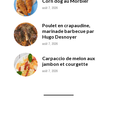
Corn dog au Morbier
août 7, 2026
Poulet en crapaudine,
marinade barbecue par
Hugo Desnoyer
août 7, 2026
Carpaccio de melon aux
jambon et courgette
août 7, 2026