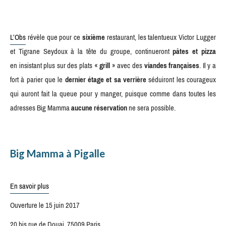
L’Obs
révèle que pour ce
sixième
restaurant, les talentueux Victor Lugger
et Tigrane Seydoux à la tête du groupe, continueront
pâtes et pizza
en insistant plus sur des plats «
grill
» avec des
viandes françaises
. Il y a
fort à parier que le
dernier étage et sa verrière
séduiront les courageux
qui auront fait la queue pour y manger, puisque comme dans toutes les
adresses Big Mamma
aucune réservation
ne sera possible.
Big Mamma à Pigalle
En savoir plus
Ouverture le 15 juin 2017
20 bis rue de Douai, 75009 Paris