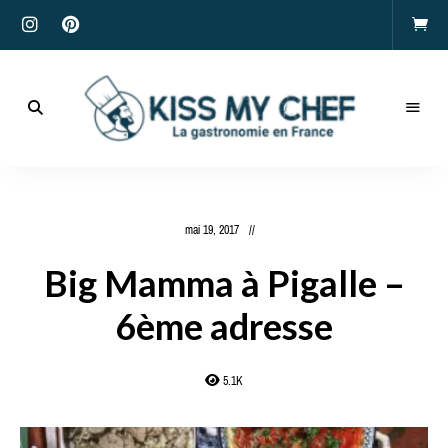
Actualités
gastronomiques
Kiss
et
recettes
My
mai 19, 2017
Chef
Big Mamma à Pigalle –
6ème adresse
5.1K