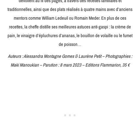
dévoilent au fil des pages, à travers des recettes familiales et
traditionnelles, ainsi que des plats réalisés à quatre mains avec d’anciens
mentors comme William Ledeuil ou Romain Meder. En plus de ces
recettes, la cheffe distille ses meilleures astuces anti-gaspi : la crème de
pain, le vinaigre d’épluchures d’ananas, le bouillon de volaille ou le fumet
de poisson…
Auteurs : Alessandra Montagne Gomes & Laurène Petit – Photographies :
Maki Manoukian – Parution : 8 mars 2023 – Editions Flammarion, 35 €