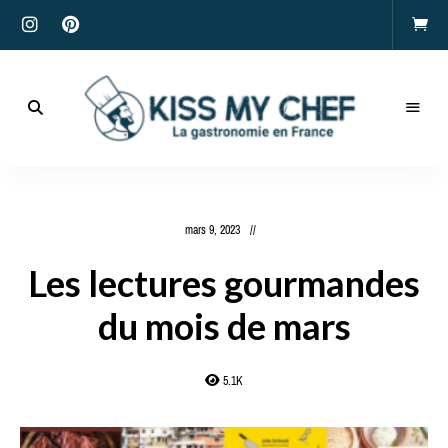
Actualités
gastronomiques
Kiss
et
recettes
My
mars 9, 2023
Chef
Les lectures gourmandes
du mois de mars
5.1K