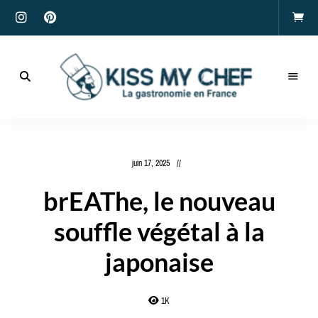
Actualités
gastronomiques
Kiss
et
recettes
My
juin 17, 2025
Chef
brEAThe, le nouveau
souffle végétal à la
japonaise
1K