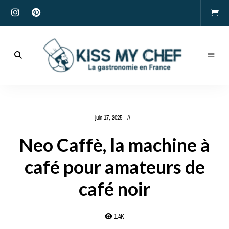
Actualités
gastronomiques
Kiss
et
recettes
My
juin 17, 2025
Chef
Neo Caffè, la machine à
café pour amateurs de
café noir
1.4K