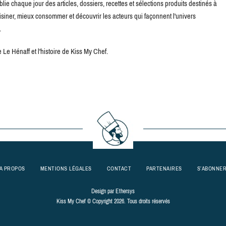
blie chaque jour des articles, dossiers, recettes et sélections produits destinés à
uisiner, mieux consommer et découvrir les acteurs qui façonnent l'univers
.
Le Hénaff et l'histoire de Kiss My Chef.
A PROPOS
MENTIONS LÉGALES
CONTACT
PARTENAIRES
S’ABONNE
Design par
Ethersys
Kiss My Chef © Copyright 2026. Tous droits réservés