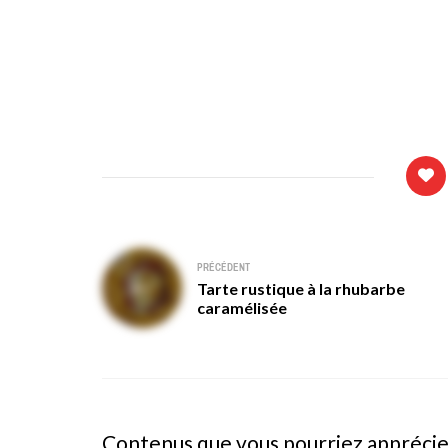
Navigation
PRÉCÉDENT
Tarte rustique à la rhubarbe
de
caramélisée
l’article
Contenus que vous pourriez appréci