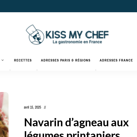
Actualités
gastronomiques
Kiss
RECETTES
ADRESSES PARIS & RÉGIONS
ADRESSES FRANCE
et
recettes
My
Chef
avril 15, 2025
Navarin d’agneau aux
légumes printaniers