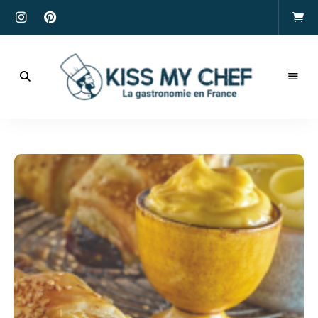
Actualités
gastronomiques
Kiss
et
recettes
My
Chef