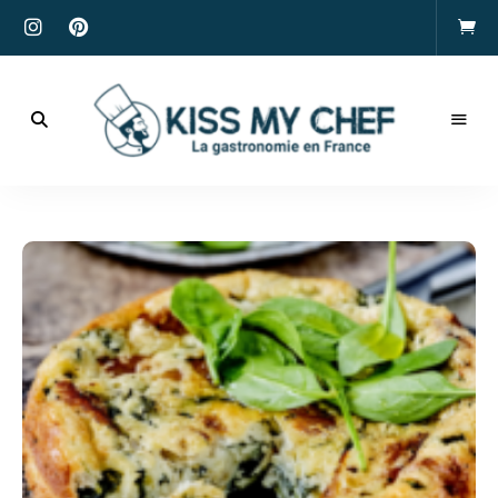
Actualités
gastronomiques
Kiss
et
recettes
My
Chef