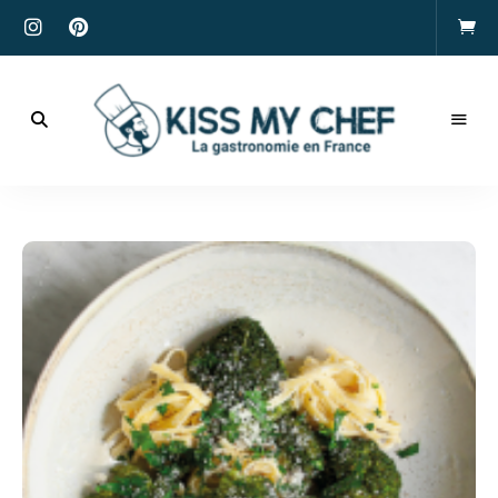
Actualités
gastronomiques
Kiss
et
recettes
My
Chef