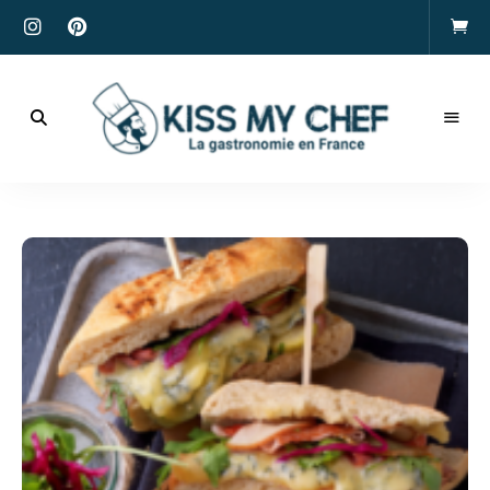
Actualités
gastronomiques
Kiss
et
recettes
My
Chef