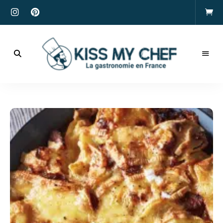
Actualités
gastronomiques
Kiss
et
recettes
My
Chef