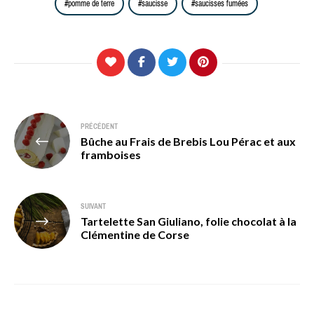
pomme de terre
saucisse
saucisses fumées
Navigation
PRÉCÉDENT
Bûche au Frais de Brebis Lou Pérac et aux
de
framboises
l’article
SUIVANT
Tartelette San Giuliano, folie chocolat à la
Clémentine de Corse