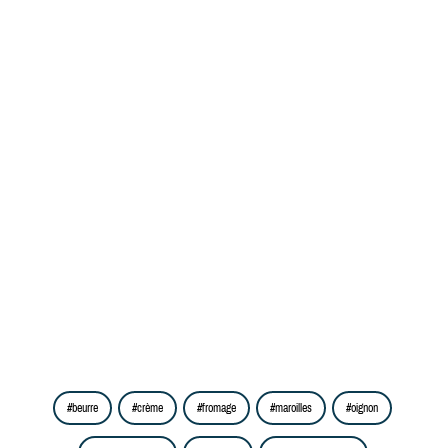
beurre
crème
fromage
maroilles
oignon