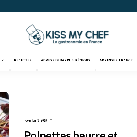
Actualités
gastronomiques
Kiss
RECETTES
ADRESSES PARIS & RÉGIONS
ADRESSES FRANCE
et
recettes
My
Chef
novembre 3, 2018
Polpettes beurre et