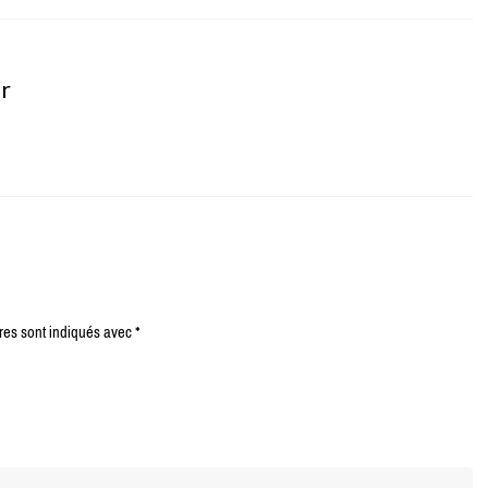
er
res sont indiqués avec
*