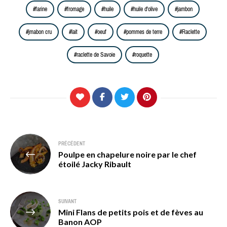
farine
fromage
huile
huile d'olive
jambon
jmabon cru
lait
oeuf
pommes de terre
Raclette
raclette de Savoie
roquette
Navigation
PRÉCÉDENT
Poulpe en chapelure noire par le chef
de
étoilé Jacky Ribault
l’article
SUIVANT
Mini Flans de petits pois et de fèves au
Banon AOP