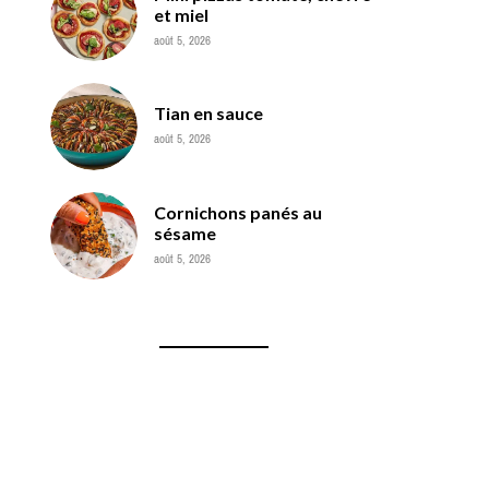
et miel
août 5, 2026
Tian en sauce
août 5, 2026
Cornichons panés au
sésame
août 5, 2026