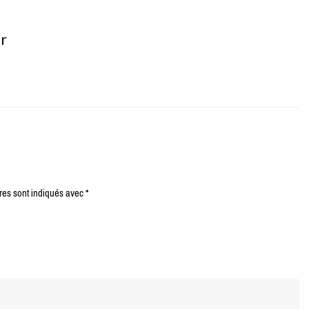
er
res sont indiqués avec
*