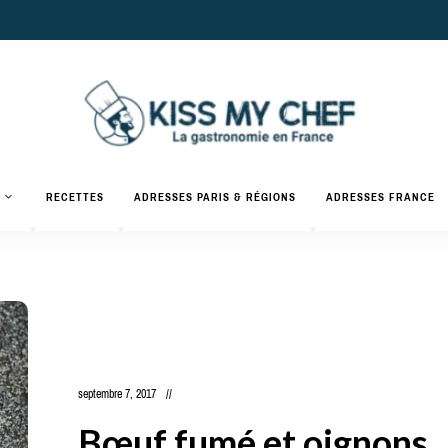
Actualités
gastronomiques
Kiss
RECETTES
ADRESSES PARIS & RÉGIONS
ADRESSES FRANCE
et
recettes
My
Chef
septembre 7, 2017
Bœuf fumé et oignons