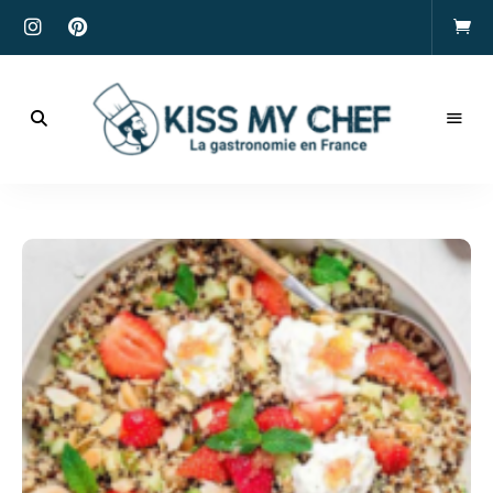
Actualités
gastronomiques
Kiss
et
recettes
My
Chef