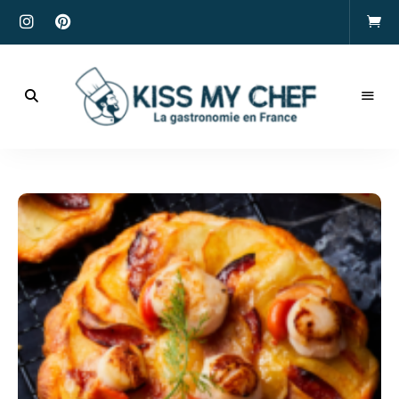
Actualités
gastronomiques
Kiss
et
recettes
My
Chef