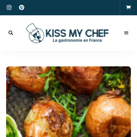
Actualités
gastronomiques
Kiss
et
recettes
My
Chef