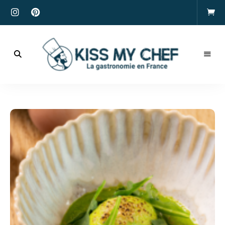
Actualités
gastronomiques
Kiss
et
recettes
My
Chef