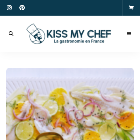
Actualités
gastronomiques
Kiss
et
recettes
My
Chef