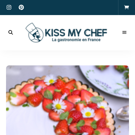
Actualités
gastronomiques
Kiss
et
recettes
My
Chef