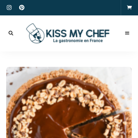
Actualités
gastronomiques
Kiss
et
recettes
My
Chef