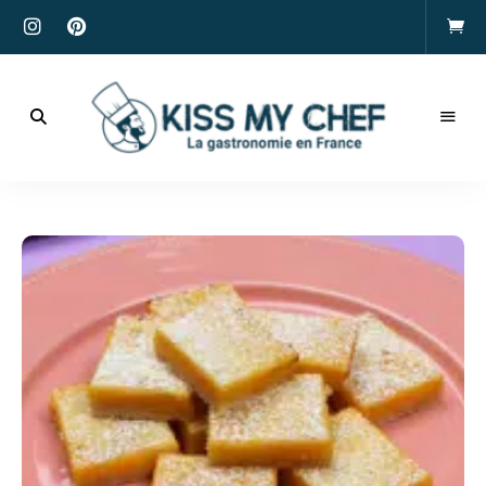
Actualités
gastronomiques
Kiss
et
recettes
My
Chef