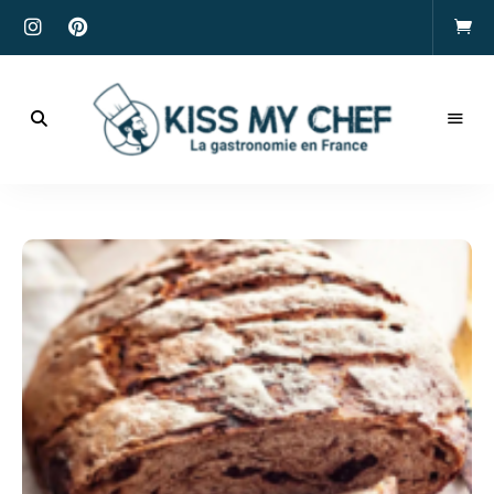
Actualités
gastronomiques
Kiss
et
recettes
My
Chef