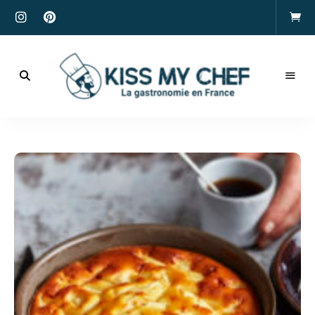
Actualités
gastronomiques
Kiss
et
recettes
My
Chef