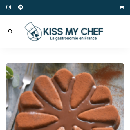
Actualités
gastronomiques
Kiss
et
recettes
My
Chef