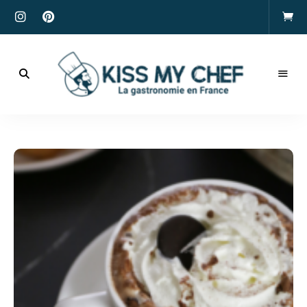
Actualités
gastronomiques
Kiss
et
recettes
My
Chef