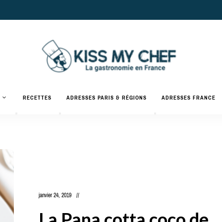
Actualités
gastronomiques
Kiss
RECETTES
ADRESSES PARIS & RÉGIONS
ADRESSES FRANCE
et
recettes
My
Chef
janvier 24, 2019
La Pana cotta coco de