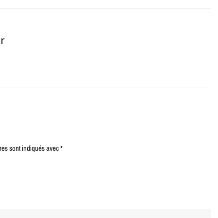
er
res sont indiqués avec
*