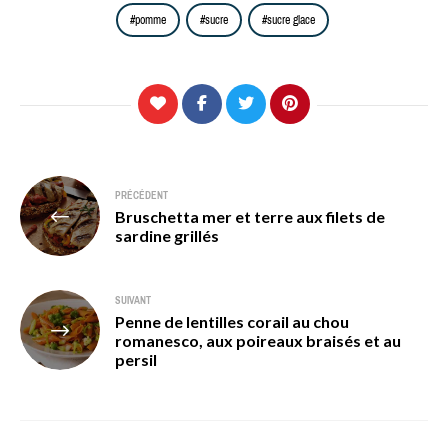
pomme
sucre
sucre glace
Navigation
PRÉCÉDENT
Bruschetta mer et terre aux filets de
de
sardine grillés
l’article
SUIVANT
Penne de lentilles corail au chou
romanesco, aux poireaux braisés et au
persil