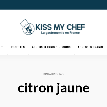
Actualités
gastronomiques
Kiss
RECETTES
ADRESSES PARIS & RÉGIONS
ADRESSES FRANCE
et
recettes
My
Chef
BROWSING TAG
citron jaune