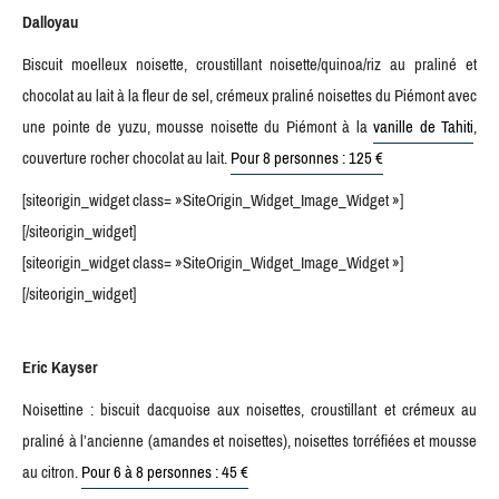
Dalloyau
Biscuit moelleux noisette, croustillant noisette/quinoa/riz au praliné et
chocolat au lait à la fleur de sel, crémeux praliné noisettes du Piémont avec
une pointe de yuzu, mousse noisette du Piémont à la
vanille de Tahiti
,
couverture rocher chocolat au lait.
Pour 8 personnes : 125 €
[siteorigin_widget class= »SiteOrigin_Widget_Image_Widget »]
[/siteorigin_widget]
[siteorigin_widget class= »SiteOrigin_Widget_Image_Widget »]
[/siteorigin_widget]
Eric Kayser
Noisettine : biscuit dacquoise aux noisettes, croustillant et crémeux au
praliné à l’ancienne (amandes et noisettes), noisettes torréfiées et mousse
au citron.
Pour 6 à 8 personnes : 45 €