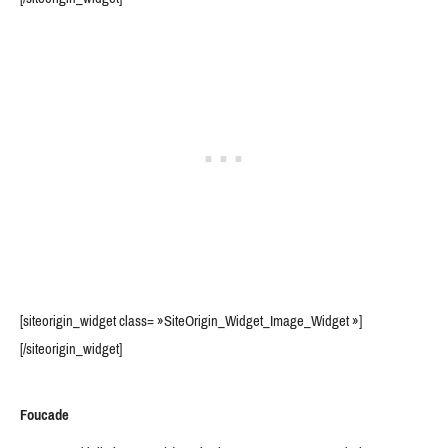
[siteorigin_widget class= »SiteOrigin_Widget_Image_Widget »]
[/siteorigin_widget]
Foucade