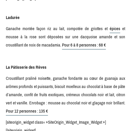
Ladurée
Ganache montée façon riz au lait, compotée de griottes et
épices
et
mousse à la rose sont déposées sur une dacquoise amande et son
croustillant de noix de macadamia.
Pour 6 à 8 personnes : 68 €
La Pâtisserie des Rêves
Croustillant praliné noisette, ganache fondante au cœur de guanaja aux
arômes profonds et puissants, biscuit moelleux au chocolat à base de pâte
d’amande, confit de fruits exotiques, crémeux chocolats noir et lait, citron
vert et vanille. Enrobage : mousse au chocolat noir et glaçage noir brillant.
Pour 12 personnes : 135 €
[siteorigin_widget class= »SiteOrigin_Widget_Image_Widget »]
[/siteorigin_widget]