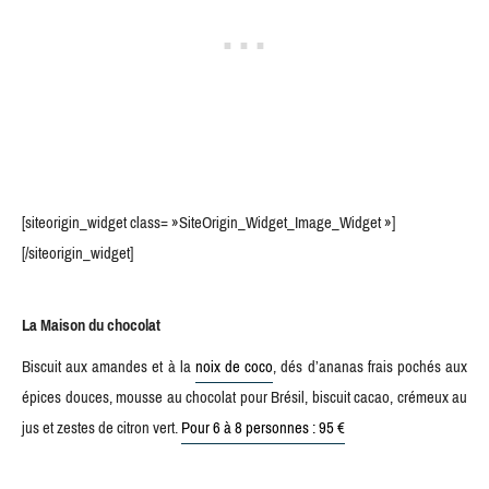
[siteorigin_widget class= »SiteOrigin_Widget_Image_Widget »]
[/siteorigin_widget]
La Maison du chocolat
Biscuit aux amandes et à la
noix de coco
, dés d’ananas frais pochés aux
épices douces, mousse au chocolat pour Brésil, biscuit cacao, crémeux au
jus et zestes de citron vert.
Pour 6 à 8 personnes : 95 €