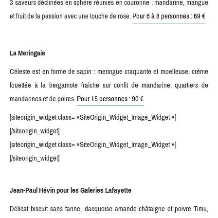
3 saveurs déclinées en sphère réunies en couronne : mandarine, mangue
et fruit de la passion avec une touche de rose.
Pour 6 à 8 personnes : 69 €
La Meringaie
Céleste est en forme de sapin : meringue craquante et moelleuse, crème
fouettée à la bergamote fraîche sur confit de mandarine, quartiers de
mandarines et de poires.
Pour 15 personnes : 90 €
[siteorigin_widget class= »SiteOrigin_Widget_Image_Widget »]
[/siteorigin_widget]
[siteorigin_widget class= »SiteOrigin_Widget_Image_Widget »]
[/siteorigin_widget]
Jean-Paul Hévin pour les Galeries Lafayette
Délicat biscuit sans farine, dacquoise amande-châtaigne et poivre Timu,