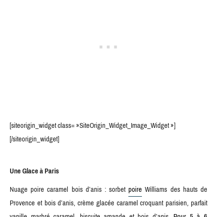
[siteorigin_widget class= »SiteOrigin_Widget_Image_Widget »]
[/siteorigin_widget]
Une Glace à Paris
Nuage poire caramel bois d’anis : sorbet
poire
Williams des hauts de
Provence et bois d’anis, crème glacée caramel croquant parisien, parfait
vanille marbré caramel, biscuite amande et bois d’anis.
Pour 5 à 6