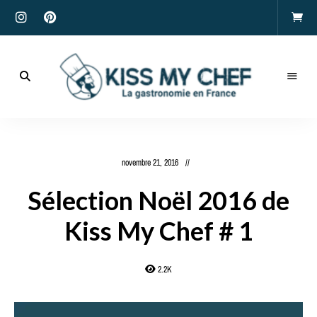
Actualités
gastronomiques
Kiss
et
recettes
My
novembre 21, 2016
Chef
Sélection Noël 2016 de
Kiss My Chef # 1
2.2K