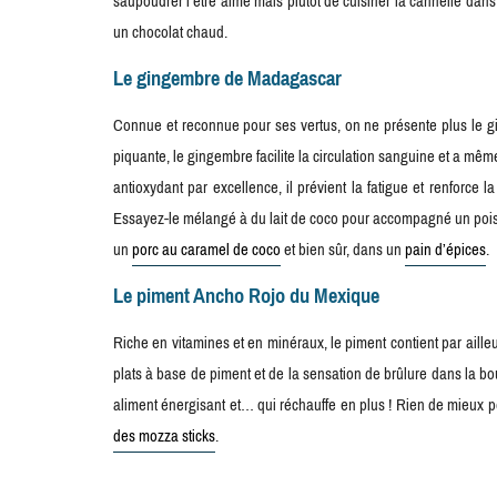
saupoudrer l’être aimé mais plutôt de cuisiner la cannelle dan
un chocolat chaud.
Le gingembre de Madagascar
Connue et reconnue pour ses vertus, on ne présente plus le gi
piquante, le gingembre facilite la circulation sanguine et a mêm
antioxydant par excellence, il prévient la fatigue et renforce
Essayez-le mélangé à du lait de coco pour accompagné un pois
un
porc au caramel de coco
et bien sûr, dans un
pain d’épices
.
Le piment Ancho Rojo du Mexique
Riche en vitamines et en minéraux, le piment contient par aill
plats à base de piment et de la sensation de brûlure dans la 
aliment énergisant et… qui réchauffe en plus ! Rien de mieux
des mozza sticks
.