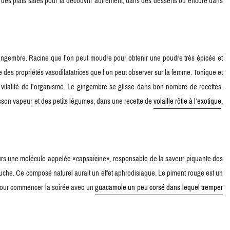
s des plats salés pour la découvrir autrement, dans des desserts ou encore dans
ngembre. Racine que l’on peut moudre pour obtenir une poudre très épicée et
e des propriétés vasodilatatrices que l’on peut observer sur la femme. Tonique et
 la vitalité de l’organisme. Le gingembre se glisse dans bon nombre de recettes.
son vapeur et des petits légumes, dans une recette de
volaille rôtie à l’exotique
,
eurs une molécule appelée «capsaïcine», responsable de la saveur piquante des
bouche. Ce composé naturel aurait un effet aphrodisiaque. Le piment rouge est un
 pour commencer la soirée avec un
guacamole un peu corsé dans lequel tremper