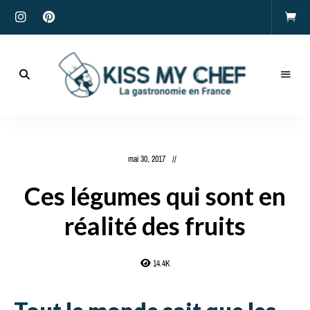
Actualités
gastronomiques
Kiss
et
recettes
My
mai 30, 2017
Chef
Ces légumes qui sont en
réalité des fruits
14.4K