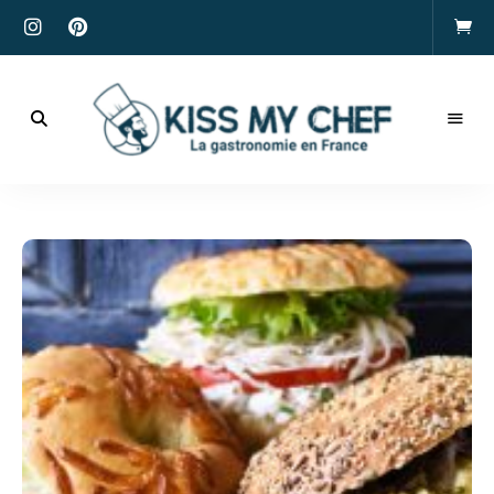
Actualités
gastronomiques
Kiss
et
recettes
My
Chef