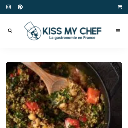
Actualités
gastronomiques
Kiss
et
recettes
My
Chef