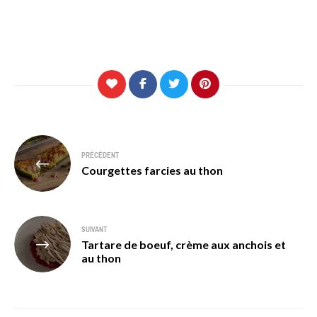
Navigation
PRÉCÉDENT
de
Courgettes farcies au thon
l’article
SUIVANT
Tartare de boeuf, crème aux anchois et
au thon