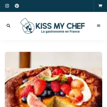
Actualités
gastronomiques
Kiss
et
recettes
My
Chef