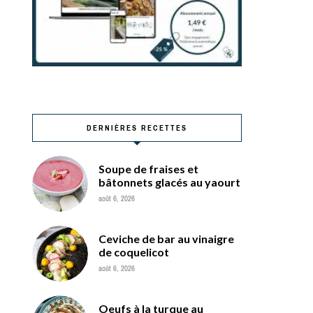
DERNIÈRES RECETTES
Soupe de fraises et
bâtonnets glacés au yaourt
août 6, 2026
Ceviche de bar au vinaigre
de coquelicot
août 6, 2026
Oeufs à la turque au