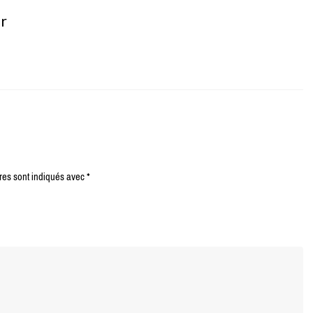
er
res sont indiqués avec
*