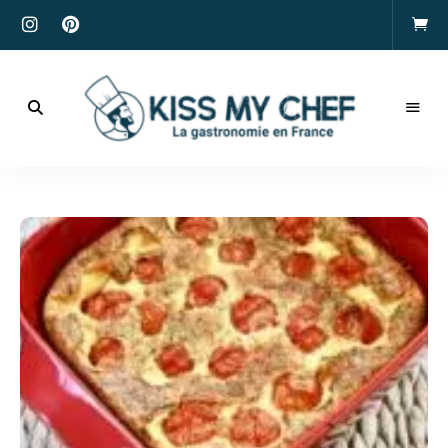
Actualités
gastronomiques
Kiss
et
recettes
My
Chef