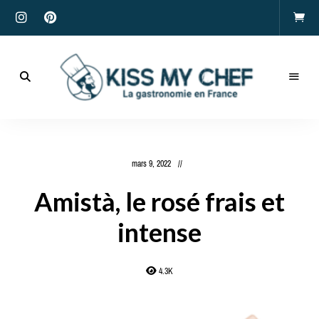
Actualités
gastronomiques
Kiss
et
recettes
My
mars 9, 2022
Chef
Amistà, le rosé frais et
intense
4.3K