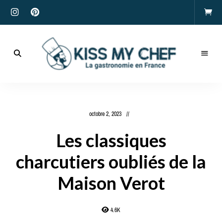
Actualités
gastronomiques
Kiss
et
recettes
My
octobre 2, 2023
Chef
Les classiques
charcutiers oubliés de la
Maison Verot
4.6K