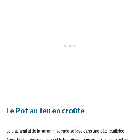
Le Pot au feu en croûte
Le plat familial de la saison hivernale se love dans une pâte feuilletée.
Après la blanquette de veau et le
bourguignon en croûte
, c’est au pot au