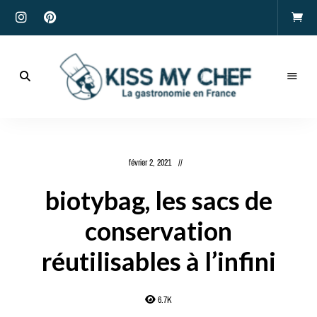
Actualités
gastronomiques
Kiss
et
recettes
My
février 2, 2021
Chef
biotybag, les sacs de
conservation
réutilisables à l’infini
6.7K