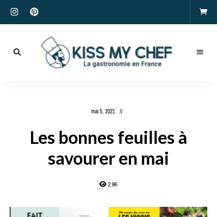
Actualités
gastronomiques
Kiss
et
recettes
My
mai 5, 2021
Chef
Les bonnes feuilles à
savourer en mai
2.9K