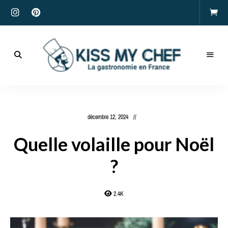
Actualités
gastronomiques
Kiss
et
recettes
My
décembre 12, 2024
Chef
Quelle volaille pour Noël
?
2.4K